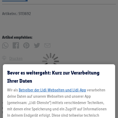
Artikelnr.: 5113692
Artikel empfehlen:
Drucken
Bevor es weitergeht: Kurz zur Verarbeitung
Ihrer Daten
Wir als
Betreiber der Lidl-Webseiten und Lidl-App
verarbeiten
deine Daten auf unseren Webseiten und unserer App
(gemeinsam: „Lidl-Dienste“) mittels verschiedener Techniken,
* Angebote solange Vorrat. Abgabe nur in haushaltsüblichen Mengen. Verkauf
ohne Dekoration. Die hier beworbenen Produkte, vor allem NonFood-Produkte,
mit denen eine Speicherung und ein Zugriff auf Informationen
sind nicht alle dauerhaft im Sortiment. Abbildungen ähnlich.
in deinem Endgerät erfolgt. Diese sind teilweise technisch