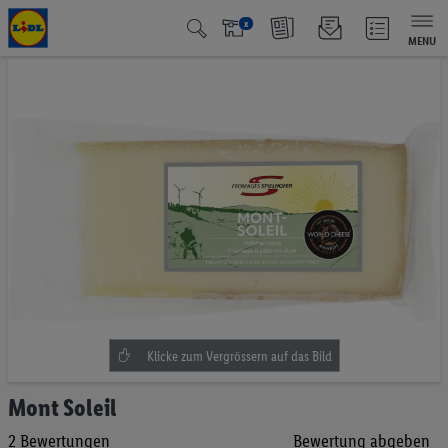
x
MENU
Zum
Ende
der
Bildgalerie
springen
Zum
Mont Soleil
Anfang
2
Bewertungen
Bewertung abgeben
der