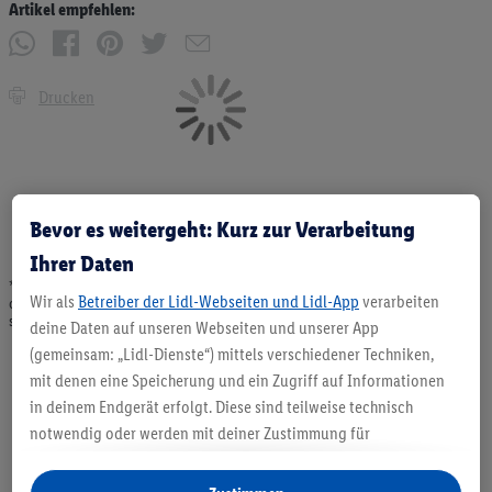
Artikel empfehlen:
Drucken
Bevor es weitergeht: Kurz zur Verarbeitung
Ihrer Daten
* Angebote solange Vorrat. Abgabe nur in haushaltsüblichen Mengen. Verkauf
Wir als
Betreiber der Lidl-Webseiten und Lidl-App
verarbeiten
ohne Dekoration. Die hier beworbenen Produkte, vor allem NonFood-Produkte,
sind nicht alle dauerhaft im Sortiment. Abbildungen ähnlich.
deine Daten auf unseren Webseiten und unserer App
(gemeinsam: „Lidl-Dienste“) mittels verschiedener Techniken,
mit denen eine Speicherung und ein Zugriff auf Informationen
in deinem Endgerät erfolgt. Diese sind teilweise technisch
notwendig oder werden mit deiner Zustimmung für
komfortable Einstellungen, zur Statistik-Erstellung oder für
personalisierte Werbung innerhalb und außerhalb der Lidl-