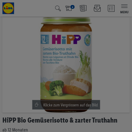
x
MENU
Zum
Ende
der
Bildgalerie
springen
Zum
HiPP Bio Gemüserisotto & zarter Truthahn
Anfang
der
ab 12 Monaten