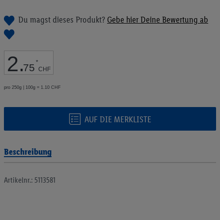
Bildgalerie
springen
Du magst dieses Produkt?
Gebe hier Deine Bewertung ab
2
.
*
75
CHF
pro 250g | 100g = 1.10 CHF
AUF DIE MERKLISTE
Beschreibung
Artikelnr.: 5113581