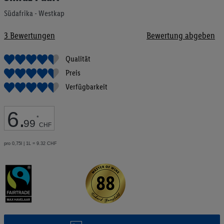
Bildgalerie
Südafrika - Westkap
springen
3
Bewertungen
Bewertung abgeben
Qualität
Preis
Verfügbarkeit
6
.
*
99
CHF
pro 0,75l | 1L = 9.32 CHF