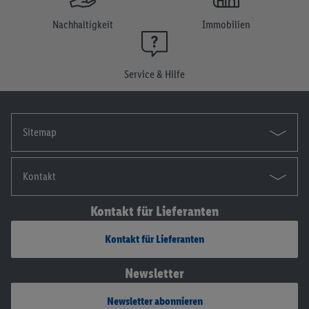
Einwilligung jederzeit mit Wirkung für die Zukunft zu
widerrufen, findest du in unseren
Datenschutzbestimmungen
.
Nachhaltigkeit
Immobilien
Die Impressen findest du hier.
Service & Hilfe
Sitemap
Kontakt
Kontakt für Lieferanten
Kontakt für Lieferanten
Newsletter
Newsletter abonnieren