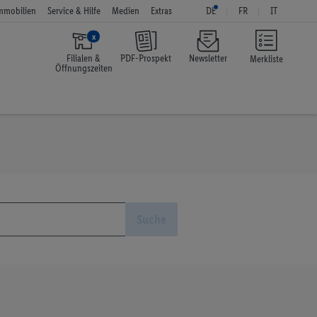
mmobilien
Service & Hilfe
Medien
Extras
DE
FR
IT
x
Filialen &
PDF-Prospekt
Newsletter
Merkliste
Öffnungszeiten
Suche