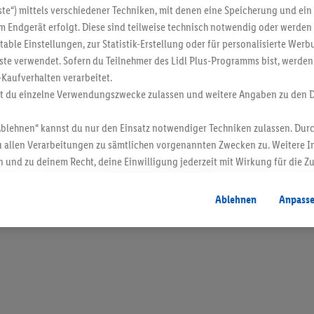
te“) mittels verschiedener Techniken, mit denen eine Speicherung und ein 
 Endgerät erfolgt. Diese sind teilweise technisch notwendig oder werden 
ble Einstellungen, zur Statistik-Erstellung oder für personalisierte Wer
ste verwendet. Sofern du Teilnehmer des Lidl Plus-Programms bist, werden
-Kaufverhalten verarbeitet.
st du einzelne Verwendungszwecke zulassen und weitere Angaben zu den 
Ablehnen“ kannst du nur den Einsatz notwendiger Techniken zulassen. Durc
 allen Verarbeitungen zu sämtlichen vorgenannten Zwecken zu. Weitere I
 und zu deinem Recht, deine Einwilligung jederzeit mit Wirkung für die Z
atenschutzbestimmungen
.
Die Impressen findest du hier.
Ablehnen
Anpass
en. Verkauf ohne Dekoration. Die hier beworbenen Produkte, vor allem NonFood-Pr