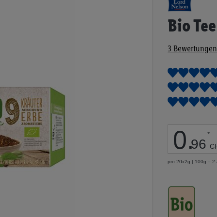
Anfang
der
Bio Tee
Bildgalerie
springen
3
Bewertungen
0
.
*
96
C
pro 20x2g | 100g = 2