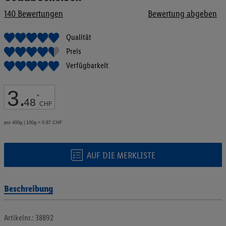
Bildgalerie
140
Bewertungen
Bewertung abgeben
springen
Qualität
Preis
Verfügbarkeit
3
.
*
48
CHF
pro 400g | 100g = 0.87 CHF
AUF DIE MERKLISTE
Beschreibung
Artikelnr.: 38892