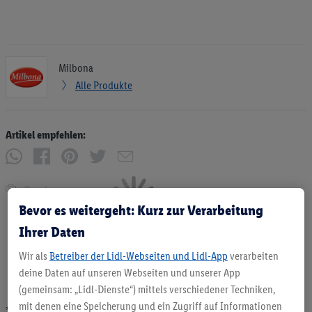
Milbona
Alle Produkte
Artikel empfehlen:
Drucken
Bevor es weitergeht: Kurz zur Verarbeitung
Ihrer Daten
Wir als
Betreiber der Lidl-Webseiten und Lidl-App
verarbeiten
deine Daten auf unseren Webseiten und unserer App
(gemeinsam: „Lidl-Dienste“) mittels verschiedener Techniken,
mit denen eine Speicherung und ein Zugriff auf Informationen
* Angebote solange Vorrat. Abgabe nur in haushaltsüblichen Mengen. Verkauf