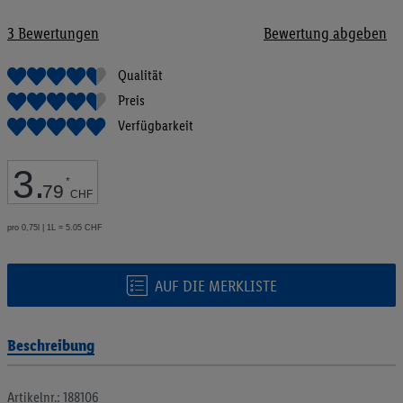
Bildgalerie
springen
3
Bewertungen
Bewertung abgeben
Qualität
Preis
Verfügbarkeit
3
.
*
79
CHF
pro 0,75l | 1L = 5.05 CHF
AUF DIE MERKLISTE
Beschreibung
Artikelnr.: 188106