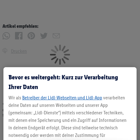
Artikel empfehlen:
Drucken
Bevor es weitergeht: Kurz zur Verarbeitung
Ihrer Daten
Wir als
Betreiber der Lidl-Webseiten und Lidl-App
verarbeiten
deine Daten auf unseren Webseiten und unserer App
* Angebote solange Vorrat. Abgabe nur in haushaltsüblichen Mengen. Verkauf
ohne Dekoration. Die hier beworbenen Produkte, vor allem NonFood-Produkte,
(gemeinsam: „Lidl-Dienste“) mittels verschiedener Techniken,
sind nicht alle dauerhaft im Sortiment. Abbildungen ähnlich.
mit denen eine Speicherung und ein Zugriff auf Informationen
in deinem Endgerät erfolgt. Diese sind teilweise technisch
notwendig oder werden mit deiner Zustimmung für