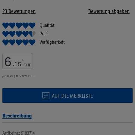
Bildgalerie
springen
23
Bewertungen
Bewertung abgeben
Qualität
Preis
Verfügbarkeit
6
.
*
15
CHF
pro 0,75l | 1L = 8.20 CHF
AUF DIE MERKLISTE
Beschreibung
Artikelnr.: 5103714