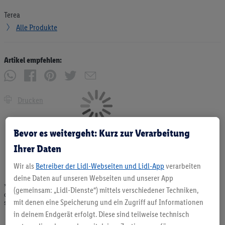
Terea
Alle Produkte
Artikel empfehlen:
Drucken
Bevor es weitergeht: Kurz zur Verarbeitung
Ihrer Daten
Wir als
Betreiber der Lidl-Webseiten und Lidl-App
verarbeiten
deine Daten auf unseren Webseiten und unserer App
* Angebote solange Vorrat. Abgabe nur in haushaltsüblichen Mengen. Verkauf
(gemeinsam: „Lidl-Dienste“) mittels verschiedener Techniken,
ohne Dekoration. Die hier beworbenen Produkte, vor allem NonFood-Produkte,
mit denen eine Speicherung und ein Zugriff auf Informationen
sind nicht alle dauerhaft im Sortiment. Abbildungen ähnlich.
in deinem Endgerät erfolgt. Diese sind teilweise technisch