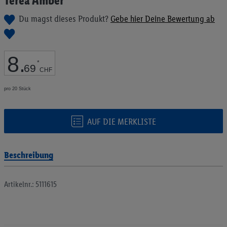
Terea Amber
Anfang
der
Du magst dieses Produkt?
Gebe hier Deine Bewertung ab
Bildgalerie
springen
8
.
*
69
CHF
pro 20 Stück
AUF DIE MERKLISTE
Beschreibung
Artikelnr.: 5111615