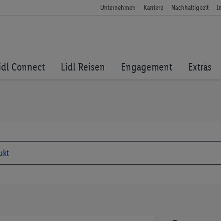
Unternehmen
Karriere
Nachhaltigkeit
I
idl Connect
Lidl Reisen
Engagement
Extras
Zum