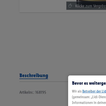
Beschreibung
Bevor es weiterge
Wir als
Betreiber der Li
Artikelnr.: 168195
(gemeinsam: „Lidl-Diens
Informationen in deinem