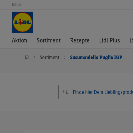
lidl.ch
Aktion
Sortiment
Rezepte
Lidl Plus
L
Sortiment
Susumaniello Puglia IGP
Zum