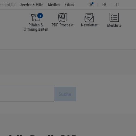
mmobilien
Service & Hilfe
Medien
Extras
DE
FR
IT
x
Filialen &
PDF-Prospekt
Newsletter
Merkliste
Öffnungszeiten
Suche