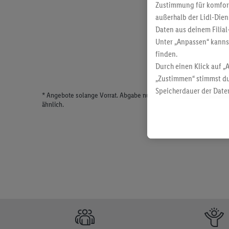
Zustimmung für komforta
außerhalb der Lidl-Dien
Daten aus deinem Filial
Unter „Anpassen“ kann
finden.
Durch einen Klick auf „
„Zustimmen“ stimmst du
Speicherdauer der Daten
* Angebote solange Vorrat. Abgabe nur in haushaltsüblichen Meng
findest du in unseren
D
ähnlich.