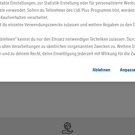
ble Einstellungen, zur Statistik-Erstellung oder für personalisierte Wer
ste verwendet. Sofern du Teilnehmer des Lidl Plus-Programms bist, werden
-Kaufverhalten verarbeitet.
st du einzelne Verwendungszwecke zulassen und weitere Angaben zu den 
Ablehnen“ kannst du nur den Einsatz notwendiger Techniken zulassen. Durc
 allen Verarbeitungen zu sämtlichen vorgenannten Zwecken zu. Weitere I
 und zu deinem Recht, deine Einwilligung jederzeit mit Wirkung für die Z
en. Verkauf ohne Dekoration. Die hier beworbenen Produkte, vor allem NonFood-Pr
atenschutzbestimmungen
.
Die Impressen findest du hier.
Ablehnen
Anpass