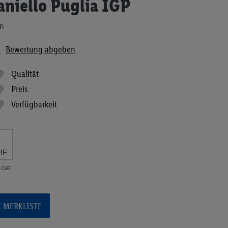
niello Puglia IGP
en
n
Bewertung abgeben
Qualität
Preis
Verfügbarkeit
HF
7 CHF
E MERKLISTE