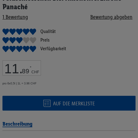
Bildgalerie
Panaché
springen
1
Bewertung
Bewertung abgeben
Qualität
Preis
Verfügbarkeit
11
.
*
89
CHF
pro 6x0,5l | 1L = 3.96 CHF
AUF DIE MERKLISTE
Beschreibung