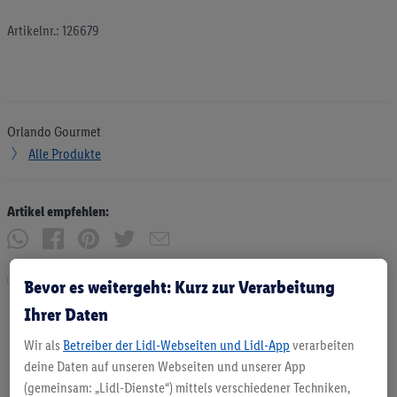
Artikelnr.: 126679
Orlando Gourmet
Alle Produkte
Artikel empfehlen:
Drucken
Bevor es weitergeht: Kurz zur Verarbeitung
Ihrer Daten
Wir als
Betreiber der Lidl-Webseiten und Lidl-App
verarbeiten
deine Daten auf unseren Webseiten und unserer App
(gemeinsam: „Lidl-Dienste“) mittels verschiedener Techniken,