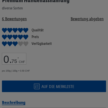
Premium Hundenassnahrung
Anfang
der
diverse Sorten
Bildgalerie
springen
6
Bewertungen
Bewertung abgeben
Qualität
Preis
Verfügbarkeit
0
.
*
75
CHF
pro 150g | 100g = 0.50 CHF
AUF DIE MERKLISTE
Beschreibung