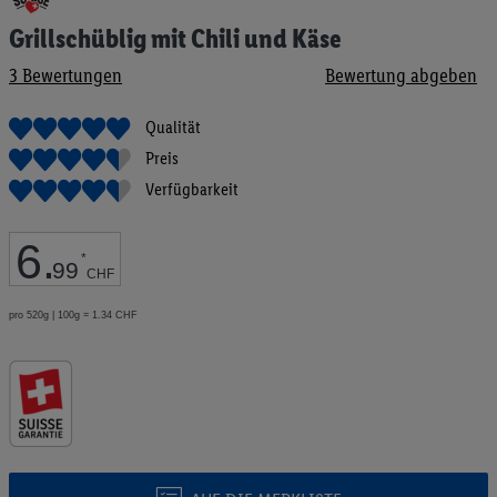
Anfang
Grillschüblig mit Chili und Käse
der
Bildgalerie
3
Bewertungen
Bewertung abgeben
springen
Qualität
Preis
Verfügbarkeit
6
.
*
99
CHF
pro 520g | 100g = 1.34 CHF