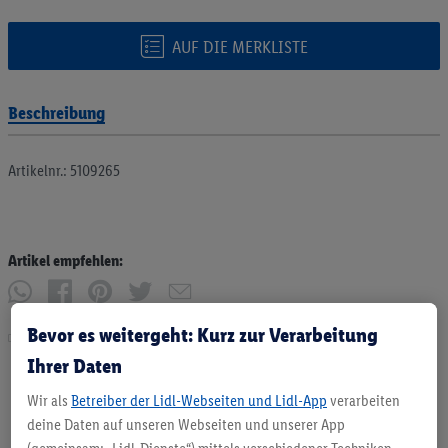
AUF DIE MERKLISTE
Beschreibung
Artikelnr.: 5109265
Artikel empfehlen:
Bevor es weitergeht: Kurz zur Verarbeitung
Drucken
Ihrer Daten
Wir als
Betreiber der Lidl-Webseiten und Lidl-App
verarbeiten
deine Daten auf unseren Webseiten und unserer App