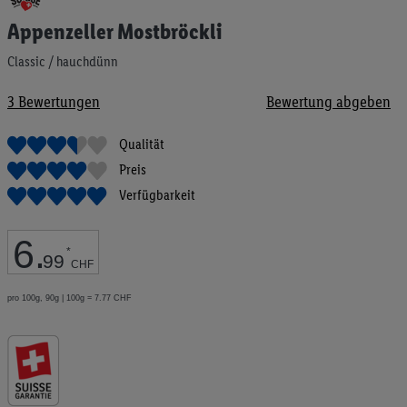
Anfang
Appenzeller Mostbröckli
der
Bildgalerie
Classic / hauchdünn
springen
3
Bewertungen
Bewertung abgeben
Qualität
Preis
Verfügbarkeit
6
.
*
99
CHF
pro 100g, 90g | 100g = 7.77 CHF