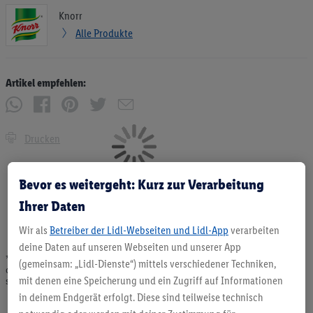
Knorr
Alle Produkte
Artikel empfehlen:
Drucken
Bevor es weitergeht: Kurz zur Verarbeitung
Ihrer Daten
Wir als
Betreiber der Lidl-Webseiten und Lidl-App
verarbeiten
deine Daten auf unseren Webseiten und unserer App
* Angebote solange Vorrat. Abgabe nur in haushaltsüblichen Mengen. Verkauf
(gemeinsam: „Lidl-Dienste“) mittels verschiedener Techniken,
ohne Dekoration. Die hier beworbenen Produkte, vor allem NonFood-Produkte,
mit denen eine Speicherung und ein Zugriff auf Informationen
sind nicht alle dauerhaft im Sortiment. Abbildungen ähnlich.
in deinem Endgerät erfolgt. Diese sind teilweise technisch