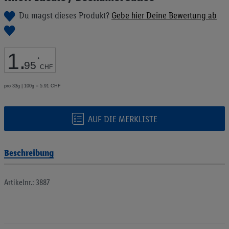
Bildgalerie
Du magst dieses Produkt?
Gebe hier Deine Bewertung ab
springen
1
.
*
95
CHF
pro 33g | 100g = 5.91 CHF
AUF DIE MERKLISTE
Beschreibung
Artikelnr.: 3887