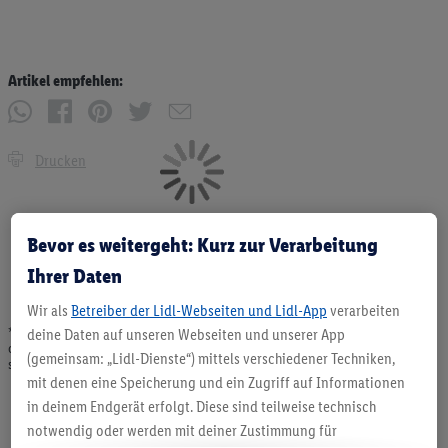
Artikel empfehlen:
Drucken
Bevor es weitergeht: Kurz zur Verarbeitung
Ihrer Daten
Wir als
Betreiber der Lidl-Webseiten und Lidl-App
verarbeiten
* Angebote solange Vorrat. Abgabe nur in haushaltsüblichen Mengen. Verkauf
deine Daten auf unseren Webseiten und unserer App
ohne Dekoration. Die hier beworbenen Produkte, vor allem NonFood-Produkte,
(gemeinsam: „Lidl-Dienste“) mittels verschiedener Techniken,
sind nicht alle dauerhaft im Sortiment. Abbildungen ähnlich.
mit denen eine Speicherung und ein Zugriff auf Informationen
in deinem Endgerät erfolgt. Diese sind teilweise technisch
notwendig oder werden mit deiner Zustimmung für