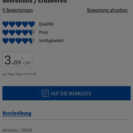
Beerenmix / Erdbeeren
Anfang
9
Bewertungen
Bewertung abgeben
der
Bildgalerie
springen
Qualität
Preis
Verfügbarkeit
3
.
*
99
CHF
pro 750g | 100g = 0.53 CHF
AUF DIE MERKLISTE
Beschreibung
Artikelnr.: 29029