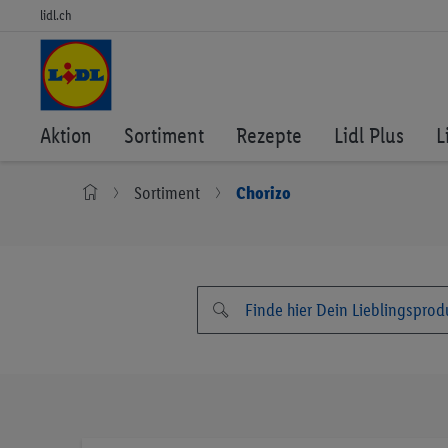
lidl.ch
Aktion
Sortiment
Rezepte
Lidl Plus
L
Sortiment
Chorizo
Zum