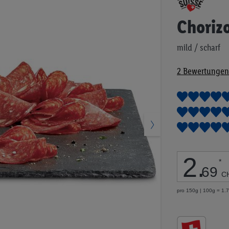
Anfang
der
Choriz
Bildgalerie
springen
mild / scharf
2
Bewertungen
2
.
*
69
C
pro 150g | 100g = 1.