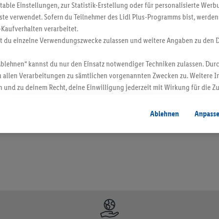
ble Einstellungen, zur Statistik-Erstellung oder für personalisierte Wer
ste verwendet. Sofern du Teilnehmer des Lidl Plus-Programms bist, werden
-Kaufverhalten verarbeitet.
st du einzelne Verwendungszwecke zulassen und weitere Angaben zu den 
Ablehnen“ kannst du nur den Einsatz notwendiger Techniken zulassen. Durc
 allen Verarbeitungen zu sämtlichen vorgenannten Zwecken zu. Weitere I
 und zu deinem Recht, deine Einwilligung jederzeit mit Wirkung für die Z
en. Verkauf ohne Dekoration. Die hier beworbenen Produkte, vor allem NonFood-Pr
atenschutzbestimmungen
.
Die Impressen findest du hier.
Ablehnen
Anpass