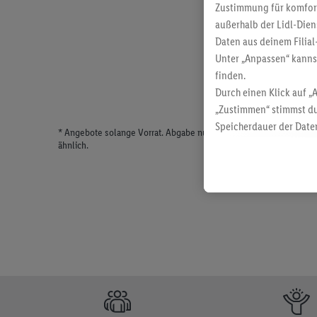
Zustimmung für komforta
außerhalb der Lidl-Dien
Daten aus deinem Filial
Unter „Anpassen“ kann
finden.
Durch einen Klick auf „
„Zustimmen“ stimmst du
Speicherdauer der Daten
* Angebote solange Vorrat. Abgabe nur in haushaltsüblichen Meng
findest du in unseren
D
ähnlich.