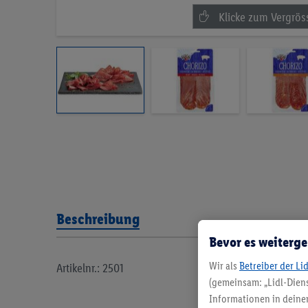
Beschreibung
Bevor es weiterge
Wir als
Betreiber der Li
Artikelnr.: 2501
(gemeinsam: „Lidl-Diens
Informationen in deinem