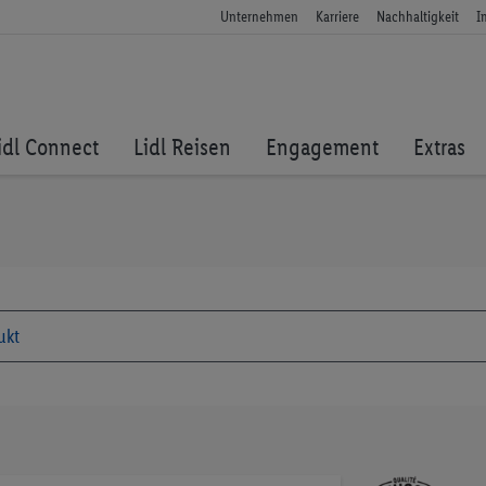
Unternehmen
Karriere
Nachhaltigkeit
I
idl Connect
Lidl Reisen
Engagement
Extras
Zum