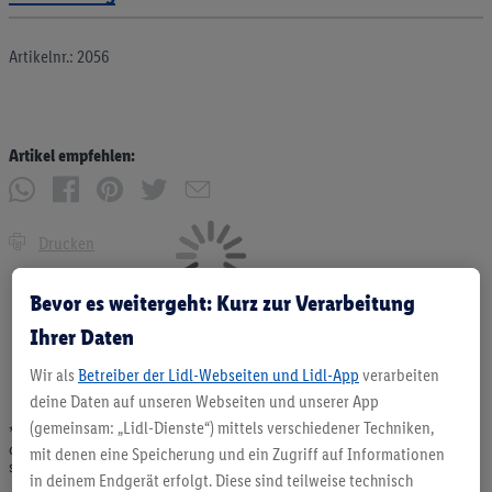
Artikelnr.: 2056
Artikel empfehlen:
Drucken
Bevor es weitergeht: Kurz zur Verarbeitung
Ihrer Daten
Wir als
Betreiber der Lidl-Webseiten und Lidl-App
verarbeiten
deine Daten auf unseren Webseiten und unserer App
(gemeinsam: „Lidl-Dienste“) mittels verschiedener Techniken,
* Angebote solange Vorrat. Abgabe nur in haushaltsüblichen Mengen. Verkauf
ohne Dekoration. Die hier beworbenen Produkte, vor allem NonFood-Produkte,
mit denen eine Speicherung und ein Zugriff auf Informationen
sind nicht alle dauerhaft im Sortiment. Abbildungen ähnlich.
in deinem Endgerät erfolgt. Diese sind teilweise technisch