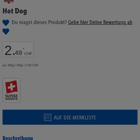
Anfang
Hot Dog
der
Bildgalerie
Du magst dieses Produkt?
Gebe hier Deine Bewertung ab
springen
2
.
*
49
CHF
pro 400g | 100g = 0.62 CHF
AUF DIE MERKLISTE
Beschreibung