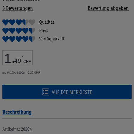
Bildgalerie
3
Bewertungen
Bewertung abgeben
springen
Qualität
Preis
Verfügbarkeit
1
.
*
49
CHF
pro 6x100g | 100g = 0.25 CHF
AUF DIE MERKLISTE
Beschreibung
Artikelnr.: 28264