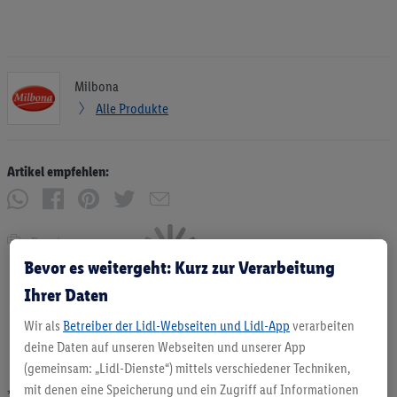
Milbona
Alle Produkte
Artikel empfehlen:
Drucken
Bevor es weitergeht: Kurz zur Verarbeitung
Ihrer Daten
Wir als
Betreiber der Lidl-Webseiten und Lidl-App
verarbeiten
deine Daten auf unseren Webseiten und unserer App
(gemeinsam: „Lidl-Dienste“) mittels verschiedener Techniken,
mit denen eine Speicherung und ein Zugriff auf Informationen
* Angebote solange Vorrat. Abgabe nur in haushaltsüblichen Mengen. Verkauf