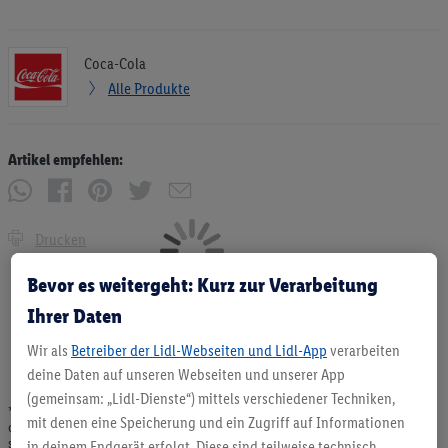
Coca-Cola
Alle Produkte
Artikel empfehlen:
Drucken
Bevor es weitergeht: Kurz zur Verarbeitung
Ihrer Daten
Wir als
Betreiber der Lidl-Webseiten und Lidl-App
verarbeiten
deine Daten auf unseren Webseiten und unserer App
(gemeinsam: „Lidl-Dienste“) mittels verschiedener Techniken,
* Angebote solange Vorrat. Abgabe nur in haushaltsüblichen Mengen. Verkauf
mit denen eine Speicherung und ein Zugriff auf Informationen
ohne Dekoration. Die hier beworbenen Produkte, vor allem NonFood-Produkte,
sind nicht alle dauerhaft im Sortiment. Abbildungen ähnlich.
in deinem Endgerät erfolgt. Diese sind teilweise technisch