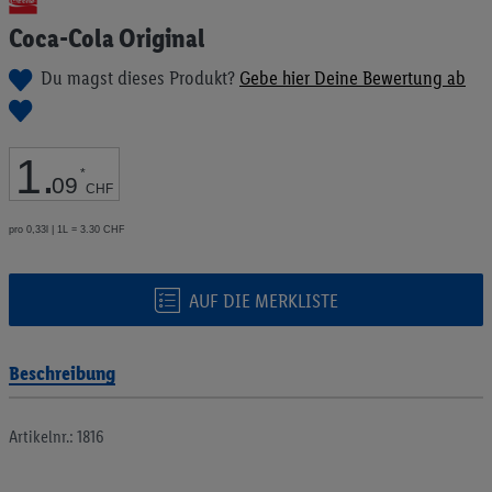
Anfang
Coca-Cola Original
der
Bildgalerie
Du magst dieses Produkt?
Gebe hier Deine Bewertung ab
springen
1
.
*
09
CHF
pro 0,33l | 1L = 3.30 CHF
AUF DIE MERKLISTE
Beschreibung
Artikelnr.: 1816