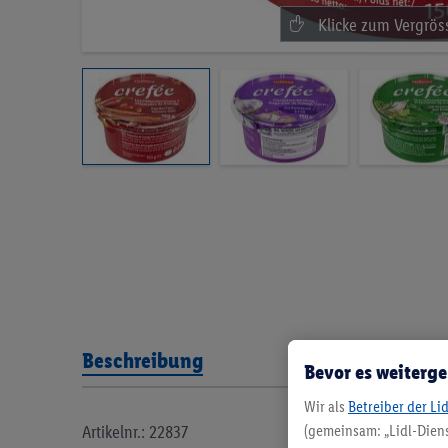
Beschreibung
Bevor es weiterge
Wir als
Betreiber der Li
Artikelnr.: 22837
(gemeinsam: „Lidl-Diens