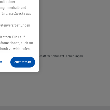
mit deiner
bung innerhalb und
 für diese Zwecke auch
Datenverarbeitungen
h einen Klick auf
nformationen, auch zur
ukunft zu widerrufen,
odukte, sind nicht alle dauerhaft im Sortiment. Abbildungen
en
Zustimmen