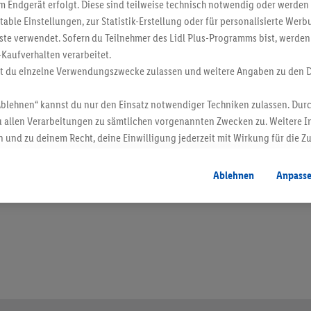
 Endgerät erfolgt. Diese sind teilweise technisch notwendig oder werden 
ble Einstellungen, zur Statistik-Erstellung oder für personalisierte Wer
ste verwendet. Sofern du Teilnehmer des Lidl Plus-Programms bist, werden
-Kaufverhalten verarbeitet.
st du einzelne Verwendungszwecke zulassen und weitere Angaben zu den 
Ablehnen“ kannst du nur den Einsatz notwendiger Techniken zulassen. Durc
 allen Verarbeitungen zu sämtlichen vorgenannten Zwecken zu. Weitere I
 und zu deinem Recht, deine Einwilligung jederzeit mit Wirkung für die Z
atenschutzbestimmungen
.
Die Impressen findest du hier.
en. Verkauf ohne Dekoration. Die hier beworbenen Produkte, vor allem NonFood-Pr
Ablehnen
Anpass