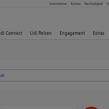
Unternehmen
Karriere
Nachhaltigkeit
I
idl Connect
Lidl Reisen
Engagement
Extras
Zum