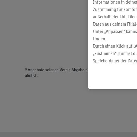
Informationen in deinem
Zustimmung für komforta
außerhalb der Lidl-Dien
Daten aus deinem Filial
Unter „Anpassen“ kann
finden.
Durch einen Klick auf „
„Zustimmen“ stimmst du
Speicherdauer der Daten
findest du in unseren
D
* Angebote solange Vorrat. Abgabe nur in haushaltsüblichen Meng
ähnlich.