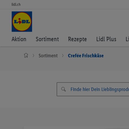
lidl.ch
Aktion
Sortiment
Rezepte
Lidl Plus
L
Sortiment
Crefée Frischkäse
Zum