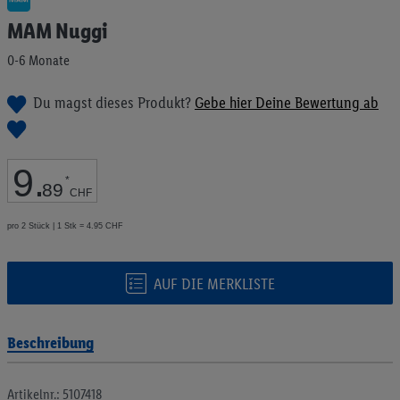
Anfang
MAM Nuggi
der
Bildgalerie
0-6 Monate
springen
Du magst dieses Produkt?
Gebe hier Deine Bewertung ab
9
.
*
89
CHF
pro 2 Stück | 1 Stk = 4.95 CHF
AUF DIE MERKLISTE
Beschreibung
Artikelnr.: 5107418