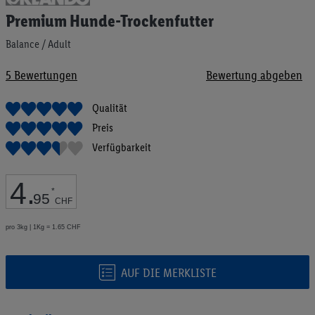
Anfang
Premium Hunde-Trockenfutter
der
Bildgalerie
Balance / Adult
springen
5
Bewertungen
Bewertung abgeben
Qualität
Preis
Verfügbarkeit
4
.
*
95
CHF
pro 3kg | 1Kg = 1.65 CHF
AUF DIE MERKLISTE