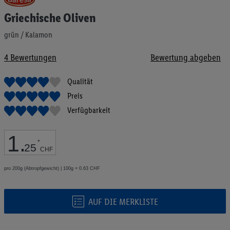
Anfang
Griechische Oliven
der
Bildgalerie
grün / Kalamon
springen
4
Bewertungen
Bewertung abgeben
Qualität
Preis
Verfügbarkeit
1
.
*
25
CHF
pro 200g (Abtropfgewicht) | 100g = 0.63 CHF
AUF DIE MERKLISTE