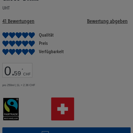
Bildgalerie
UHT
springen
41
Bewertungen
Bewertung abgeben
Qualität
Preis
Verfügbarkeit
0
.
*
59
CHF
pro 250ml | 1L = 2.36 CHF